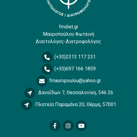
fmdiet.gr
Μαυροπούλου Φωτεινή
Διαιτολόγος-Διατροφολόγος
(+30)2313 117 231
(+30)697 166 1859
fmauropoulou@yahoo.gr
Δαναΐδων 7, Θεσσαλονίκη, 546 26
Πλατεία Παραμάνα 20, Θέρμη, 57001