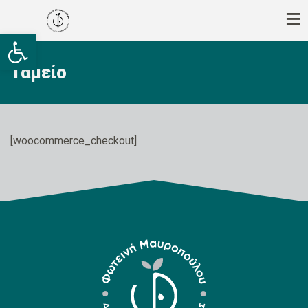
Ανοίξτε τη γραμμή εργαλείων
Ταμείο
[woocommerce_checkout]