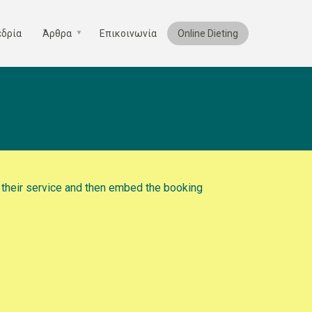
εδρία
Άρθρα
Επικοινωνία
Online Dieting
n their service and then embed the booking