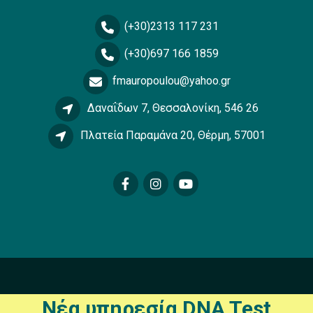
(+30)2313 117 231
(+30)697 166 1859
fmauropoulou@yahoo.gr
Δαναΐδων 7, Θεσσαλονίκη, 546 26
Πλατεία Παραμάνα 20, Θέρμη, 57001
Νέα υπηρεσία
DNA Test