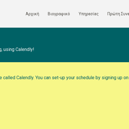
Αρχική
Βιογραφικό
Υπηρεσίες
Πρώτη Συν
, using Calendly!
ce called
Calendly
. You can set-up your schedule by signing up o