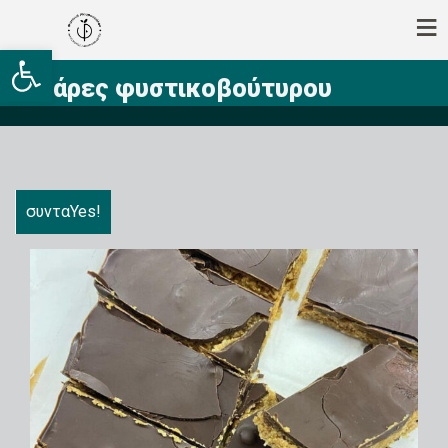
Ανοίξτε τη γραμμή εργαλείων
Μπάρες φυστικοβούτυρου
συνταYes!