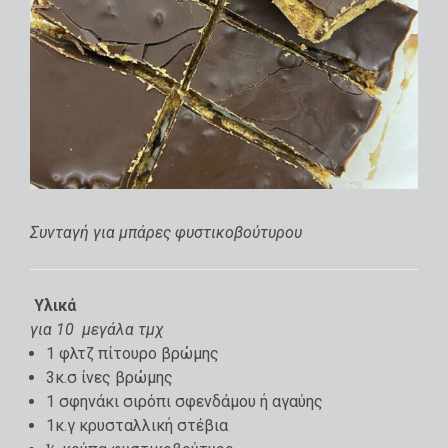
Συνταγή για μπάρες φυστικοβούτυρου
Υλικά
για 10 μεγάλα τμχ
1 φλτζ πίτουρο βρώμης
3κ.σ ίνες βρώμης
1 σφηνάκι σιρόπι σφενδάμου ή αγαύης
1κ.γ κρυσταλλική στέβια