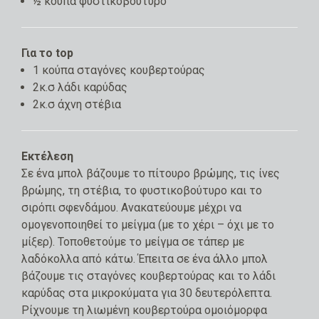
½ κούπα φυστικοβούτυρο
Για το
top
1 κούπα σταγόνες κουβερτούρας
2κ.σ λάδι καρύδας
2κ.σ άχνη στέβια
Εκτέλεση
Σε ένα μπολ βάζουμε το πίτουρο βρώμης, τις ίνες
βρώμης, τη στέβια, το φυστικοβούτυρο και το
σιρόπι σφενδάμου. Ανακατεύουμε μέχρι να
ομογενοποιηθεί το μείγμα (με το χέρι – όχι με το
μίξερ). Τοποθετούμε το μείγμα σε τάπερ με
λαδόκολλα από κάτω. Έπειτα σε ένα άλλο μπολ
βάζουμε τις σταγόνες κουβερτούρας και το λάδι
καρύδας στα μικροκύματα για 30 δευτερόλεπτα.
Ρίχνουμε τη λιωμένη κουβερτούρα ομοιόμορφα